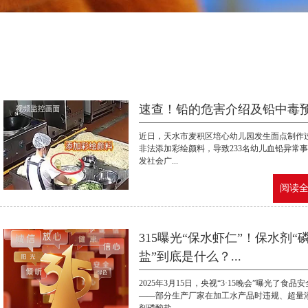
速查！铅的危害介绍及铅中毒预防
近日，天水市麦积区培心幼儿园发生面点制作
非法添加彩绘颜料，导致233名幼儿血铅异常
发社会广...
阅读全文
315曝光“保水虾仁”！保水剂“
盐”到底是什么？...
2025年3月15日，央视“3·15晚会”曝光了食品
——部分生产厂家在加工水产品时违规、超量