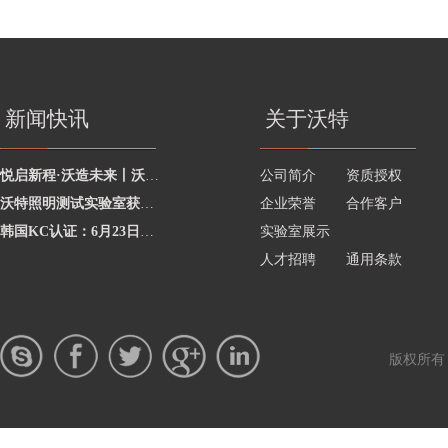
新闻快讯
关于沃特
悦启新程·沃造未来丨沃特学院2026年度讲师聘任暨2025年度优秀讲师颁奖活动圆
公司简介
资质授权
沃特照明测试实验室获澳洲灯具最新标准CNAS资质，助力企业合规出海澳洲市场
企业荣誉
合作客户
韩国KC认证：6月23日起将执行更严格的网络摄像头安全要求
实验室展示
人才招聘
通用条款
版权所有