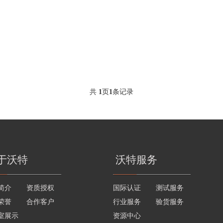
共
1
页
1
条记录
于沃特
沃特服务
简介
资质授权
国际认证
测试服务
荣誉
合作客户
行业服务
验货服务
室展示
资源中心