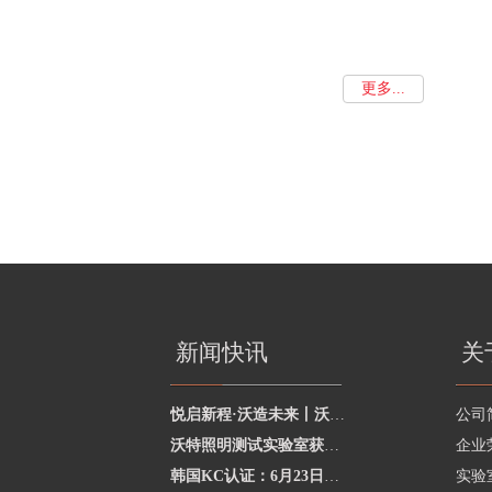
更多...
新闻快讯
关
悦启新程·沃造未来丨沃特学院2026年度讲师聘任暨2025年度优秀讲师颁奖活动圆
公司
沃特照明测试实验室获澳洲灯具最新标准CNAS资质，助力企业合规出海澳洲市场
企业
韩国KC认证：6月23日起将执行更严格的网络摄像头安全要求
实验