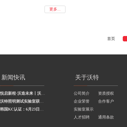
更多...
首页
新闻快讯
关于沃特
悦启新程·沃造未来丨沃特学院2026年度讲师聘任暨2025年度优秀讲师颁奖活动圆
公司简介
资质授权
沃特照明测试实验室获澳洲灯具最新标准CNAS资质，助力企业合规出海澳洲市场
企业荣誉
合作客户
韩国KC认证：6月23日起将执行更严格的网络摄像头安全要求
实验室展示
人才招聘
通用条款