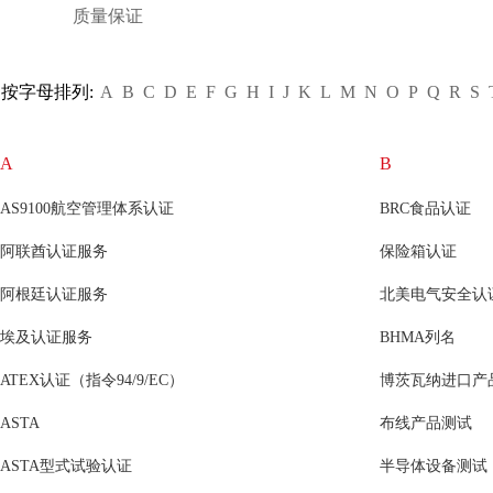
质量保证
按字母排列:
A
B
C
D
E
F
G
H
I
J
K
L
M
N
O
P
Q
R
S
A
B
AS9100航空管理体系认证
BRC食品认证
阿联酋认证服务
保险箱认证
阿根廷认证服务
北美电气安全认
埃及认证服务
BHMA列名
ATEX认证（指令94/9/EC）
博茨瓦纳进口产品
ASTA
布线产品测试
ASTA型式试验认证
半导体设备测试