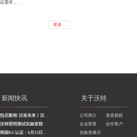
证需求，...
更多...
新闻快讯
关于沃特
悦启新程·沃造未来丨沃特学院2026年度讲师聘任暨2025年度优秀讲师颁奖活动圆
公司简介
资质授权
沃特照明测试实验室获澳洲灯具最新标准CNAS资质，助力企业合规出海澳洲市场
企业荣誉
合作客户
韩国KC认证：6月23日起将执行更严格的网络摄像头安全要求
实验室展示