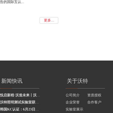
告的国际互认...
更多...
新闻快讯
关于沃特
悦启新程·沃造未来丨沃特学院2026年度讲师聘任暨2025年度优秀讲师颁奖活动圆
公司简介
资质授权
沃特照明测试实验室获澳洲灯具最新标准CNAS资质，助力企业合规出海澳洲市场
企业荣誉
合作客户
韩国KC认证：6月23日起将执行更严格的网络摄像头安全要求
实验室展示