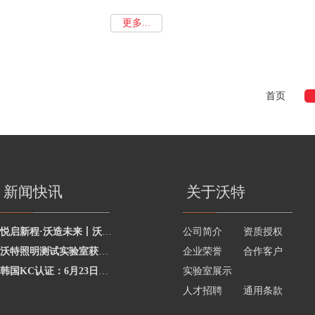
更多...
首页
新闻快讯
关于沃特
悦启新程·沃造未来丨沃特学院2026年度讲师聘任暨2025年度优秀讲师颁奖活动圆
公司简介
资质授权
沃特照明测试实验室获澳洲灯具最新标准CNAS资质，助力企业合规出海澳洲市场
企业荣誉
合作客户
韩国KC认证：6月23日起将执行更严格的网络摄像头安全要求
实验室展示
人才招聘
通用条款