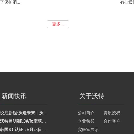
了保护消...
有些质量
更多...
新闻快讯
关于沃特
悦启新程·沃造未来丨沃特学院2026年度讲师聘任暨2025年度优秀讲师颁奖活动圆
公司简介
资质授权
沃特照明测试实验室获澳洲灯具最新标准CNAS资质，助力企业合规出海澳洲市场
企业荣誉
合作客户
韩国KC认证：6月23日起将执行更严格的网络摄像头安全要求
实验室展示