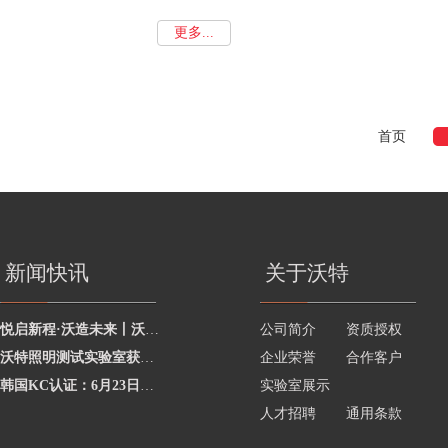
更多...
首页
新闻快讯
关于沃特
悦启新程·沃造未来丨沃特学院2026年度讲师聘任暨2025年度优秀讲师颁奖活动圆
公司简介
资质授权
沃特照明测试实验室获澳洲灯具最新标准CNAS资质，助力企业合规出海澳洲市场
企业荣誉
合作客户
韩国KC认证：6月23日起将执行更严格的网络摄像头安全要求
实验室展示
人才招聘
通用条款