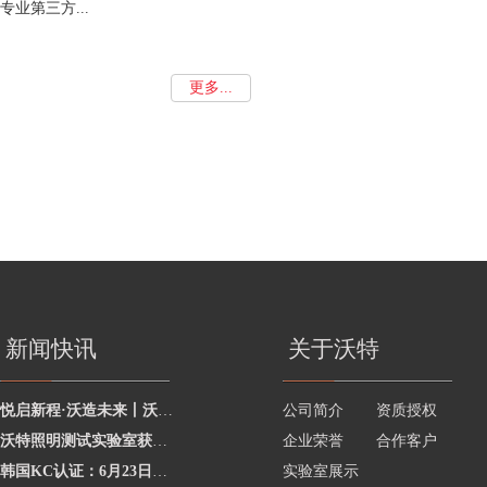
专业第三方...
更多...
新闻快讯
关于沃特
悦启新程·沃造未来丨沃特学院2026年度讲师聘任暨2025年度优秀讲师颁奖活动圆
公司简介
资质授权
沃特照明测试实验室获澳洲灯具最新标准CNAS资质，助力企业合规出海澳洲市场
企业荣誉
合作客户
韩国KC认证：6月23日起将执行更严格的网络摄像头安全要求
实验室展示