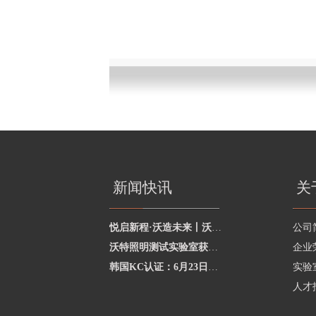
新闻快讯
关
悦启新程·沃造未来丨沃特学院2026年度讲师聘任暨2025年度优秀讲师颁奖活动圆
公司
沃特照明测试实验室获澳洲灯具最新标准CNAS资质，助力企业合规出海澳洲市场
企业
韩国KC认证：6月23日起将执行更严格的网络摄像头安全要求
实验
人才