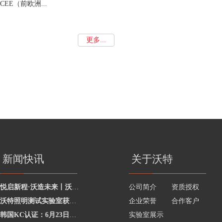
CEE（前欧洲...
更多...
新闻快讯
关于沃特
悦启新程·沃造未来丨沃特学院2026年度讲师聘任暨2025年度优秀讲师颁奖活动圆
公司简介
资质授权
沃特照明测试实验室获澳洲灯具最新标准CNAS资质，助力企业合规出海澳洲市场
企业荣誉
合作客户
韩国KC认证：6月23日起将执行更严格的网络摄像头安全要求
实验室展示