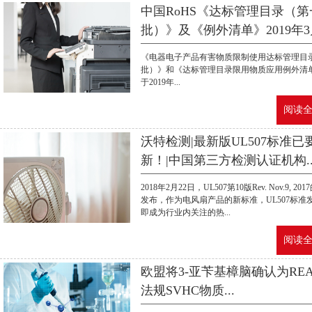
中国RoHS《达标管理目录（第
批）》及《例外清单》2019年3月
《电器电子产品有害物质限制使用达标管理目
批）》和《达标管理目录限用物质应用例外清
于2019年...
阅读全文
沃特检测|最新版UL507标准已
新！|中国第三方检测认证机构..
2018年2月22日，UL507第10版Rev. Nov.9, 20
发布，作为电风扇产品的新标准，UL507标准
即成为行业内关注的热...
阅读全文
欧盟将3-亚苄基樟脑确认为REA
法规SVHC物质...