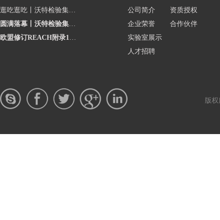
逛吃逛吃丨沃特检验集团亮相广州烘焙展，守护舌尖上的安全
公司简介
资质授权
圆满落幕丨沃特检验集团亮相广交会,护航企业高质量出海
企业荣誉
合作伙伴
欧盟修订REACH附录17-第63条铅限制条款
实验室展示
人才招聘
版权