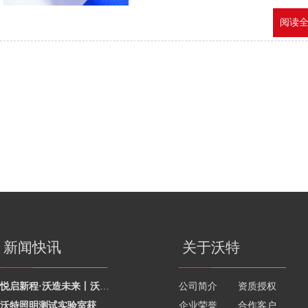
阅读全文
新闻快讯
关于沃特
悦启新程·沃造未来丨沃特学院2026年度讲师聘任暨2025年度优秀讲师颁奖活动圆
公司简介
资质授权
沃特照明测试实验室获澳洲灯具最新标准CNAS资质，助力企业合规出海澳洲市场
企业荣誉
合作客户