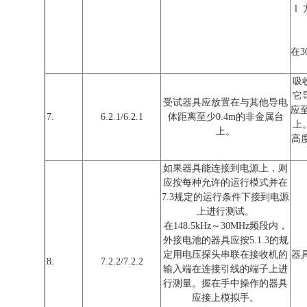
l
在3
吸
它
受试器具应放置在与其他导电
应
7.
6.2.1/6.2.1
体距离至少0.4m的非金属台
上
上。
高度
如果器具能连接到电源上，则
应按每种允许的运行模式并在
7.3规定的运行条件下接到电源
上进行测试。
在148.5kHz～30MHz频段内，
外接电池的器具应按5.1.3的规
定用电压探头串联在接收机的
器
8.
7.2.2/7.2.2
输入端在连接引线的端子上进
行测量。握在手中操作的器具
应接上模拟手。