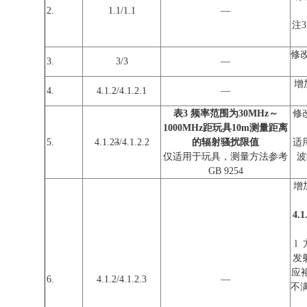
2.
1.1/1.1
—
注
修
3.
3/3
—
增
4.
4.1.2/4.1.2.1
—
表3 频率范围为30MHz～
修
1000MHz距玩具
10m
测量距离
5.
4.1.2
3
/4.1.2.2
的辐射骚扰限值
适
仅适用于玩具，测量方法参考
波
GB 9254
增
4.
l
发
应
6.
4.1.2/4.1.2.3
—
不满