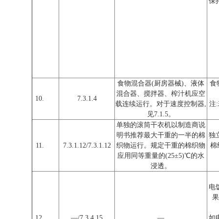
保
食物混合器(厨房器械)、液体
食
混合器、搅拌器、榨汁机应空
10.
7.3.1.4
载连续运行。对于速度控制器,
注
见7.1.5。
单独的滚筒干衣机以制造商说
明书推荐最大干重的一半的棉
独
11.
7.3.1.12/7.3.1.12
织物运行。规定干重的棉织物
棉
应用同等重量的(25±5)℃的水
浸透。
电
果
12.
—/7.3.4.15
—
如