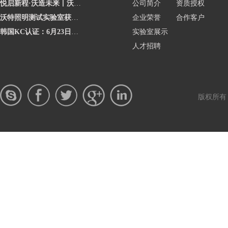
悦启新程·沃造未来丨沃特学院2026年度讲师聘任暨2025年度优秀讲师颁奖活动圆
公司简介
资质授权
沃特照明测试实验室获澳洲灯具最新标准CNAS资质，助力企业合规出海澳洲市场
企业荣誉
合作客户
韩国KC认证：6月23日起将执行更严格的网络摄像头安全要求
实验室展示
人才招聘
版权所有