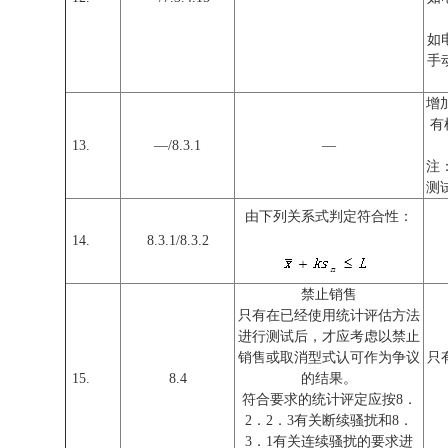
如
手
增
有
13.
—/8.3.1
—
注
测
由下列关系式判定符合性：
14.
8.3.1/8.3.2
禁止销售
只有在已经使用统计评估方法
进行测试后，才应考虑以禁止
销售或取消型式认可作为争议
只
15.
8.4
的结果。
符合要求的统计评定应按8．
2．2．3有关断续骚扰和8．
3．1有关连续骚扰的要求进