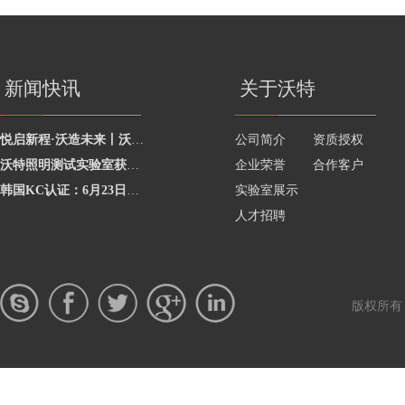
新闻快讯
关于沃特
悦启新程·沃造未来丨沃特学院2026年度讲师聘任暨2025年度优秀讲师颁奖活动圆
公司简介
资质授权
沃特照明测试实验室获澳洲灯具最新标准CNAS资质，助力企业合规出海澳洲市场
企业荣誉
合作客户
韩国KC认证：6月23日起将执行更严格的网络摄像头安全要求
实验室展示
人才招聘
版权所有