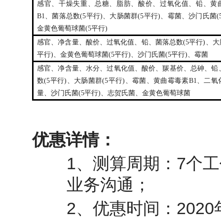
感官、干燥失重、总糖、脂肪、酸价、过氧化值、铅、黄
B1、菌落总数(5平行)、大肠菌群(5平行)、霉菌、沙门氏菌(
金黄色葡萄球菌(5平行)
感官、净含量、酸价、过氧化值、铅、菌落总数(5
平行
)
、大
平行
)
、金黄色葡萄球菌
(5
平行
)
、沙门氏菌
(5
平行
)
、霉菌
感官、净含量、水分、过氧化值、酸价、羰基价、总砷、铅
数(5
平行
)
、大肠菌群
(5
平行
)
、霉菌、黄曲霉毒素
B1
、二氧
量、沙门氏菌
(5
平行
)
、志贺氏菌、金黄色葡萄球菌
优惠详情：
1
7
、测算周期：
个工
业务沟通；
2、
2020
优惠时间：