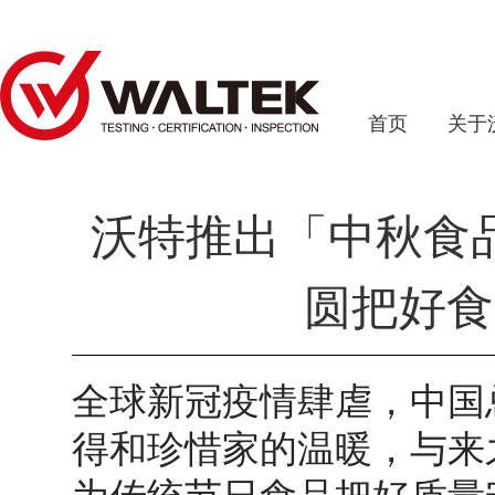
首页
关于
沃特推出「中秋食
圆把好食
​全球新冠疫情肆虐，中
得和珍惜家的温暖，与来