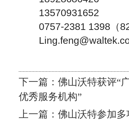
13570931652
0757-2381 1398
8
（
Ling.feng@waltek.c
下一篇：
佛山沃特获评“广
优秀服务机构”
上一篇：
佛山沃特参加多