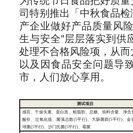
为传统节日食品把好质量
司特别推出「中秋食品检
产企业做好产品质量风
”
生与安全
层层落实到供
处理不合格风险项，从而
以及因食品安全问题导
市，人们放心享用。
测试项目
感官、干燥失重、蛋白质、粗脂肪、总糖、馅料含量、净含
(
)
(
)
酸价、过氧化值、菌落总数
5平行
、大肠菌群
5平行
、金
(
)
(
)
球菌
5平行
、沙门氏菌
5平行
、霉菌