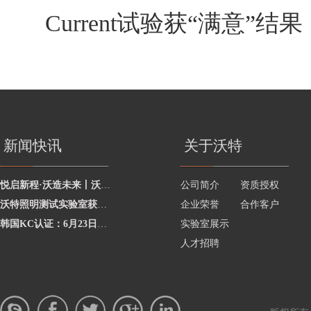
Current试验获“满意”结果
新闻快讯
关于沃特
悦启新程·沃造未来丨沃特学院2026年度讲师聘任暨2025年度优秀讲师颁奖活动圆
公司简介
资质授权
沃特照明测试实验室获澳洲灯具最新标准CNAS资质，助力企业合规出海澳洲市场
企业荣誉
合作客户
韩国KC认证：6月23日起将执行更严格的网络摄像头安全要求
实验室展示
人才招聘