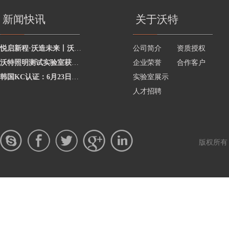
新闻快讯
关于沃特
悦启新程·沃造未来丨沃特学院2026年度讲师聘任暨2025年度优秀讲师颁奖活动圆
公司简介
资质授权
沃特照明测试实验室获澳洲灯具最新标准CNAS资质，助力企业合规出海澳洲市场
企业荣誉
合作客户
韩国KC认证：6月23日起将执行更严格的网络摄像头安全要求
实验室展示
人才招聘
版权所有