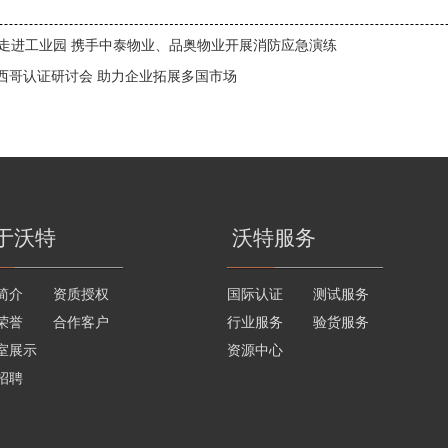
续走进工业园 携手中泰物业、品奥物业开展消防应急演练
西哥认证研讨会 助力企业拓展多国市场
于沃特
沃特服务
简介
资质授权
国际认证
测试服务
荣誉
合作客户
行业服务
验货服务
室展示
资源中心
招聘