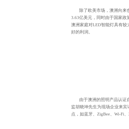
除了欧美市场，澳洲向来
3.63亿美元，同时由于国
澳洲家庭对LED智能灯具有
好的利润。
由于澳洲的照明产品认证
监胡晓坤先生为现场企业来宾
点，如蓝牙、ZigBee、Wi-