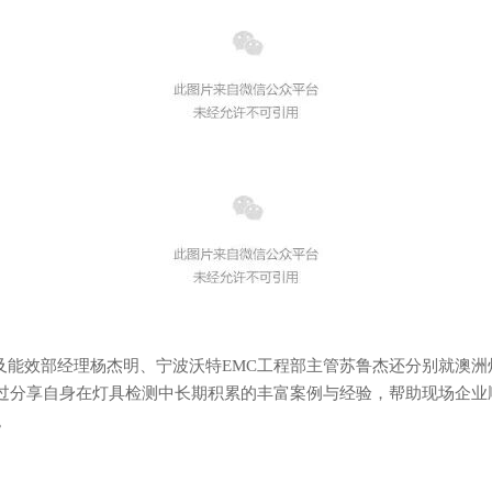
及能效部经理杨杰明、宁波沃特EMC工程部主管苏鲁杰还分别就澳洲
过分享自身在灯具检测中长期积累的丰富案例与经验，帮助现场企业
。