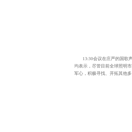
13:30会议在庄严的
均表示，尽管目前全球照明市
军心，积极寻找、开拓其他多