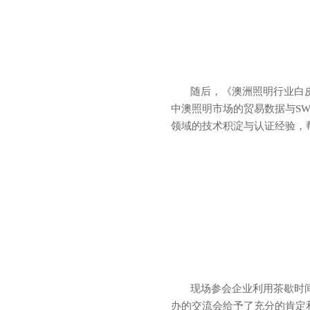
随后，《澳洲照明行业白
中澳照明市场的贸易数据与S
领域的技术积淀与认证经验，
现场参会企业利用茶歇时
办的交流会给予了充分的肯定