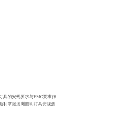
灯具的安规要求与EMC要求作
顺利掌握澳洲照明灯具安规测