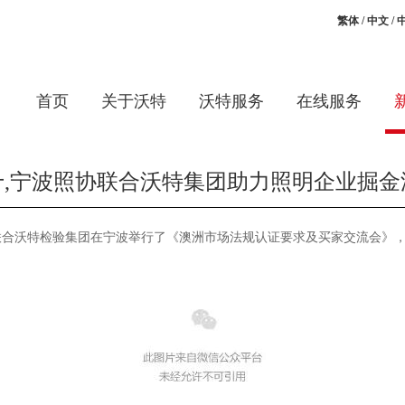
繁体
/
中文
/
首页
关于沃特
沃特服务
在线服务
十,宁波照协联合沃特集团助力照明企业掘金
会联合沃特检验集团在宁波举行了《澳洲市场法规认证要求及买家交流会》
。