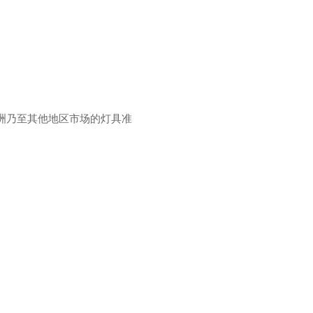
洲乃至其他地区市场的灯具准