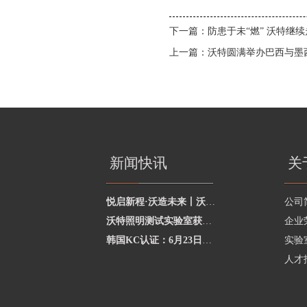
下一篇：
防患于未“燃” 沃特继
上一篇：
沃特圆满举办巴西与墨
新闻快讯
关
悦启新程·沃造未来丨沃特学院2026年度讲师聘任暨2025年度优秀讲师颁奖活动圆
公司
沃特照明测试实验室获澳洲灯具最新标准CNAS资质，助力企业合规出海澳洲市场
企业
韩国KC认证：6月23日起将执行更严格的网络摄像头安全要求
实验
人才