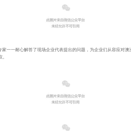
专家一一耐心解答了现场企业代表提出的问题，为企业们从容应对澳
议。