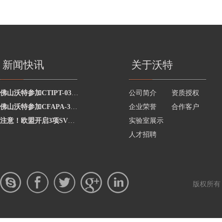
新闻快讯
关于沃特
佛山沃特参加CTIPT-0325002水中总大肠菌群的测定能力验证 获“满意”结果
公司简介
资质授权
佛山沃特参加CFAPA-3110食品包装用原纸中铅的测定能力验证计划 获“满意”结果
企业荣誉
合作客户
注意！欧盟开启3项SVHC物质的公众评议
实验室展示
人才招聘
版权所有