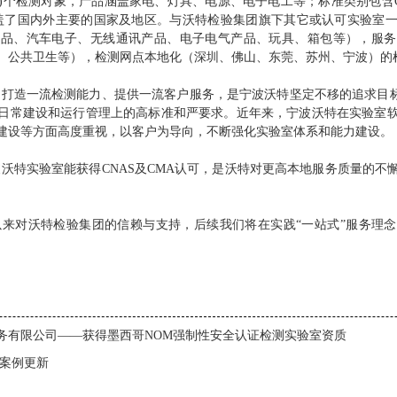
94)个检测对象，产品涵盖家电、灯具、电源、电子电工等；标准类别包含GB、
等，覆盖了国内外主要的国家及地区。与沃特检验集团旗下其它或认可实验室
产品、汽车电子、无线通讯产品、电子电气产品、玩具、箱包等），服务
、公共卫生等），检测网点本地化（深圳、佛山、东莞、苏州、宁波）的
一流检测能力、提供一流客户服务，是宁波沃特坚定不移的追求目标。
日常建设和运行管理上的高标准和严要求。近年来，宁波沃特在实验室
建设等方面高度重视，以客户为导向，不断强化实验室体系和能力建设。
实验室能获得CNAS及CMA认可，是沃特对更高本地服务质量的不
。
对沃特检验集团的信赖与支持，后续我们将在实践“一站式”服务理念
务有限公司——获得墨西哥NOM强制性安全认证检测实验室资质
)案例更新