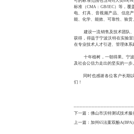
可的标准范围包含6(6)大类89(
标准（CMA：GB/IEC）
电、灯具、音视频产品、信息
能、化学、能效、可靠性、验货
建设一流销售及技术团队、打造
获得，得益于宁波沃特在实验室
在专业技术人才引进、管理体系
十年植树，一朝得果。宁波沃特
及社会公信力走出的坚实的一步
同时也感谢各位客户长期以来
们！
下一篇：
佛山市沃特测试技术服
上一篇：
加州65法案双酚A(BPA