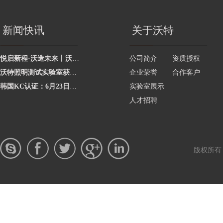
新闻快讯
关于沃特
悦启新程·沃造未来丨沃特学院2026年度讲师聘任暨2025年度优秀讲师颁奖活动圆
公司简介
资质授权
沃特照明测试实验室获澳洲灯具最新标准CNAS资质，助力企业合规出海澳洲市场
企业荣誉
合作客户
韩国KC认证：6月23日起将执行更严格的网络摄像头安全要求
实验室展示
人才招聘
版权所有