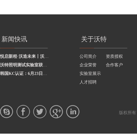
新闻快讯
关于沃特
悦启新程·沃造未来丨沃特学院2026年度讲师聘任暨2025年度优秀讲师颁奖活动圆
公司简介
资质授权
沃特照明测试实验室获澳洲灯具最新标准CNAS资质，助力企业合规出海澳洲市场
企业荣誉
合作客户
韩国KC认证：6月23日起将执行更严格的网络摄像头安全要求
实验室展示
人才招聘
版权所有