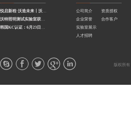
悦启新程·沃造未来丨沃特学院2026年度讲师聘任暨2025年度优秀讲师颁奖活动圆
公司简介
资质授权
沃特照明测试实验室获澳洲灯具最新标准CNAS资质，助力企业合规出海澳洲市场
企业荣誉
合作客户
韩国KC认证：6月23日起将执行更严格的网络摄像头安全要求
实验室展示
人才招聘
版权所有