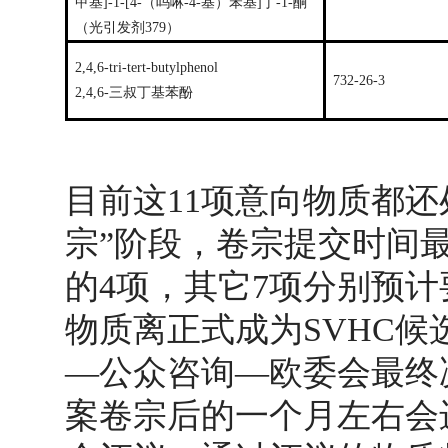
甲基]-1-[4-（吗啉-4-基）苯基]丁-1-酮
（光引发剂379）
2,4,6-tri-tert-butylphenol
732-26-3
2,4,6-三叔丁基苯酚
目前这11项意向物质都
宗”阶段，卷宗提交时间最
的4项，其它7项分别预计要
物质离正式成为SVHC
—公众咨询—欧委会最终
案卷宗后的一个月左右会