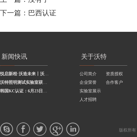
下一篇：
巴西认证
新闻快讯
关于沃特
悦启新程·沃造未来丨沃特学院2026年度讲师聘任暨2025年度优秀讲师颁奖活动圆
公司简介
资质授权
沃特照明测试实验室获澳洲灯具最新标准CNAS资质，助力企业合规出海澳洲市场
企业荣誉
合作客户
韩国KC认证：6月23日起将执行更严格的网络摄像头安全要求
实验室展示
人才招聘
版权所有