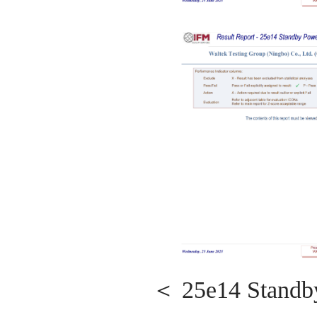
＜ 25e14 Stand