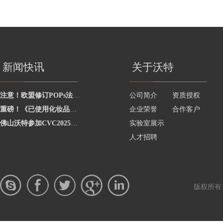
新闻快讯
关于沃特
注意！欧盟修订POPs法规中PFOS相关限制要求
公司简介
资质授权
重磅！《已使用化妆品原料目录》实施“两个清单”动态管理
企业荣誉
合作客户
佛山沃特参加CVC2025E03端子骚扰电压试验能力验证 获“满意”结果
实验室展示
人才招聘
版权所有