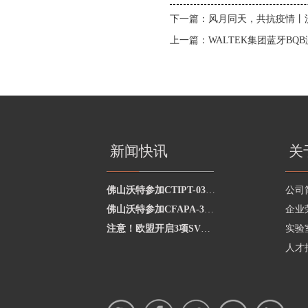
下一篇：
风月同天，共抗疫情丨
上一篇：
WALTEK集团蓝牙BQ
新闻快讯
关
佛山沃特参加CTIPT-0325002水中总大肠菌群的测定能力验证 获“满意”结果
公司
佛山沃特参加CFAPA-3110食品包装用原纸中铅的测定能力验证计划 获“满意”结果
企业
注意！欧盟开启3项SVHC物质的公众评议
实验
人才