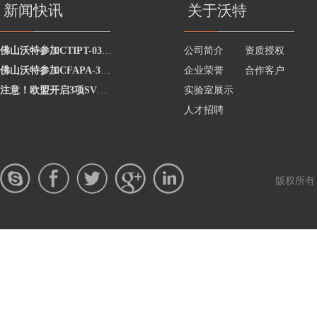
新闻快讯
关于沃特
佛山沃特参加CTIPT-0325002水中总大肠菌群的测定能力验证 获“满意”结果
公司简介
资质授权
佛山沃特参加CFAPA-3110食品包装用原纸中铅的测定能力验证计划 获“满意”结果
企业荣誉
合作客户
注意！欧盟开启3项SVHC物质的公众评议
实验室展示
人才招聘
版权所有