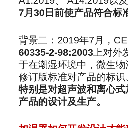
A1:2019
A14:2019
、
以
7
30
月
日前
使
产品符合标
2019
7
CE
背景二：
年
月，
60335-2-98
:
2003
上对外
于在潮湿环境中，微生物
修订版标准对产品的标识
特别是对超声波和离心式
产品的设计及生产。